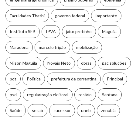
Faculdades Thathi
governo federal
Importante
Instituto SEB
IPVA
jaito pretinho
Maguila
Maradona
marcelo tripão
mobilização
Nilson Maguila
Novais Neto
obras
pac soluções
pdt
Política
prefeitura de correntina
Principal
psd
regularização eleitoral
rosário
Santana
Saúde
sesab
sucessor
uneb
zenubia