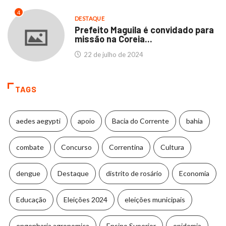
4
DESTAQUE
Prefeito Maguila é convidado para
missão na Coreia...
22 de julho de 2024
TAGS
aedes aegypti
apoio
Bacia do Corrente
bahia
combate
Concurso
Correntina
Cultura
dengue
Destaque
distrito de rosário
Economia
Educação
Eleições 2024
eleições municipais
engenharia agronomica
Ensino Superior
epidemia