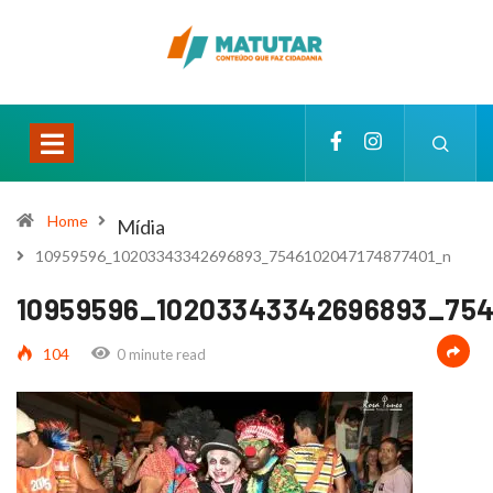
Home
Mídia
10959596_10203343342696893_7546102047174877401_n
10959596_10203343342696893_754
104
0 minute read