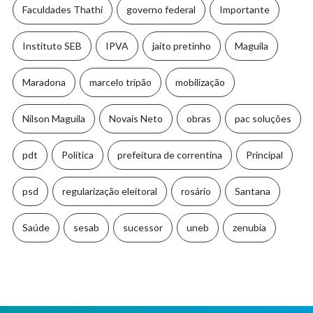
Faculdades Thathi
governo federal
Importante
Instituto SEB
IPVA
jaito pretinho
Maguila
Maradona
marcelo tripão
mobilização
Nilson Maguila
Novais Neto
obras
pac soluções
pdt
Política
prefeitura de correntina
Principal
psd
regularização eleitoral
rosário
Santana
Saúde
sesab
sucessor
uneb
zenubia