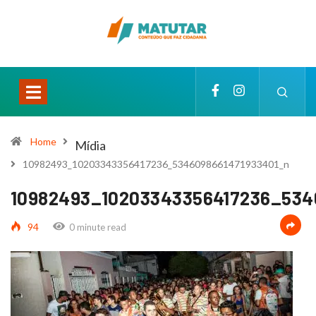
Home
Mídia
10982493_10203343356417236_5346098661471933401_n
10982493_10203343356417236_534
94
0 minute read