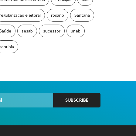
regularização eleitoral
rosário
Santana
Saúde
sesab
sucessor
uneb
zenubia