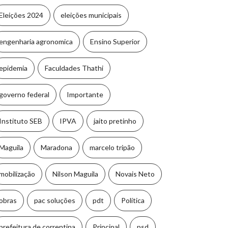
Eleições 2024
eleições municipais
engenharia agronomica
Ensino Superior
epidemia
Faculdades Thathi
governo federal
Importante
Instituto SEB
IPVA
jaito pretinho
Maguila
Maradona
marcelo tripão
mobilização
Nilson Maguila
Novais Neto
obras
pac soluções
pdt
Política
prefeitura de correntina
Principal
psd