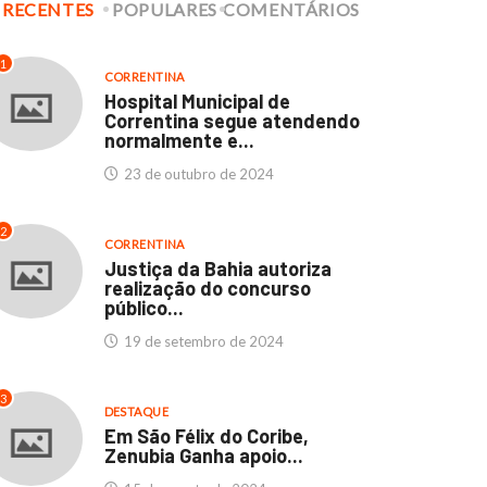
RECENTES
POPULARES
COMENTÁRIOS
culdades Thathi e
Hospital Municipal de
stituto SEB: Um marco...
Correntina segue
1
atendendo normalmente..
CORRENTINA
11 de abril de 2024
Hospital Municipal de
23 de outubro de 2024
Correntina segue atendendo
normalmente e...
23 de outubro de 2024
2
CORRENTINA
Justiça da Bahia autoriza
realização do concurso
público...
19 de setembro de 2024
3
DESTAQUE
Em São Félix do Coribe,
Zenubia Ganha apoio...