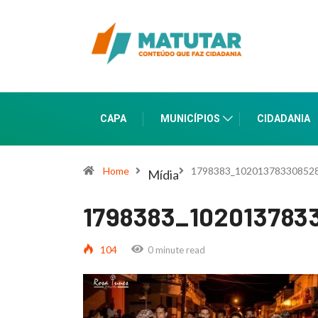
CAPA
MUNICÍPIOS
CIDADANIA
Home
1798383_10201378330852
Mídia
1798383_10201378
104
0 minute read