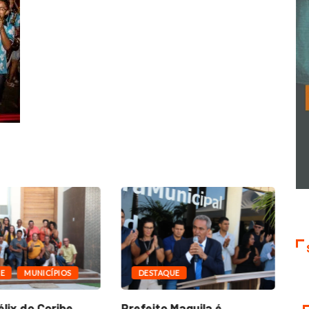
E
MUNICÍPIOS
DESTAQUE
lix do Coribe,
Prefeito Maguila é