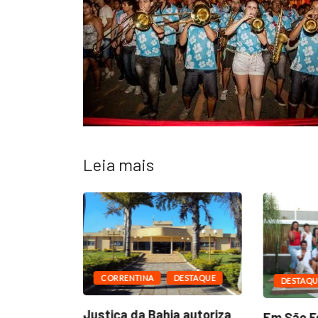
Leia mais
CORRENTINA
DESTAQUE
DESTAQU
ESTAQUE
Justiça da Bahia autoriza
Em São Fé