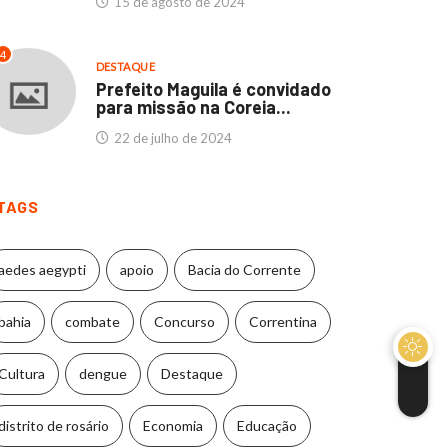
15 de agosto de 2024
4
DESTAQUE
Prefeito Maguila é convidado
para missão na Coreia...
22 de julho de 2024
TAGS
aedes aegypti
apoio
Bacia do Corrente
bahia
combate
Concurso
Correntina
Cultura
dengue
Destaque
distrito de rosário
Economia
Educação