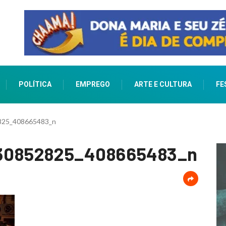
POLÍTICA
EMPREGO
ARTE E CULTURA
FE
825_408665483_n
330852825_408665483_n