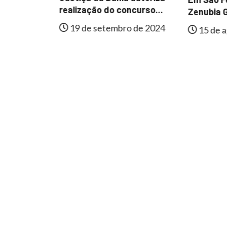
al de
realização do concurso...
Zenubia G
e
19 de setembro de 2024
15 de a
lmente...
 de 2024