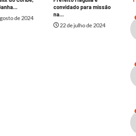
Fa
anha...
convidado para missão
In
na...
gosto de 2024
22 de julho de 2024