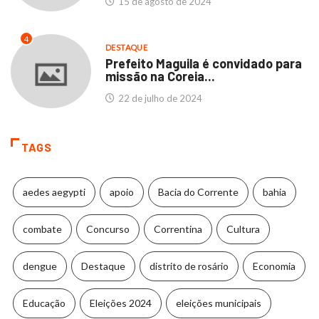
15 de agosto de 2024
4
DESTAQUE
Prefeito Maguila é convidado para
missão na Coreia...
22 de julho de 2024
TAGS
aedes aegypti
apoio
Bacia do Corrente
bahia
combate
Concurso
Correntina
Cultura
dengue
Destaque
distrito de rosário
Economia
Educação
Eleições 2024
eleições municipais