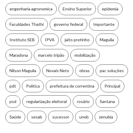
engenharia agronomica
Ensino Superior
epidemia
Faculdades Thathi
governo federal
Importante
Instituto SEB
IPVA
jaito pretinho
Maguila
Maradona
marcelo tripão
mobilização
Nilson Maguila
Novais Neto
obras
pac soluções
pdt
Política
prefeitura de correntina
Principal
psd
regularização eleitoral
rosário
Santana
Saúde
sesab
sucessor
uneb
zenubia