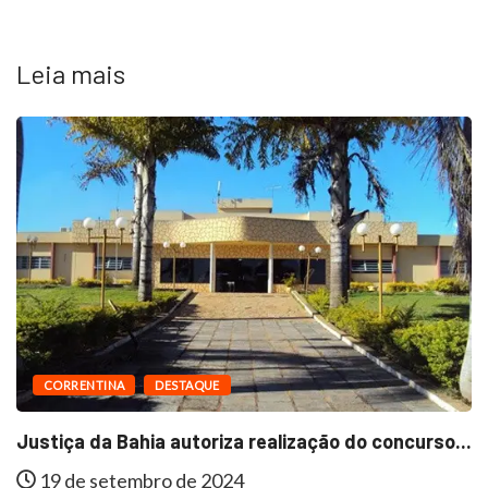
Leia mais
DESTAQUE
MUNICÍPIOS
urso...
Em São Félix do Coribe, Zenubia Ganha...