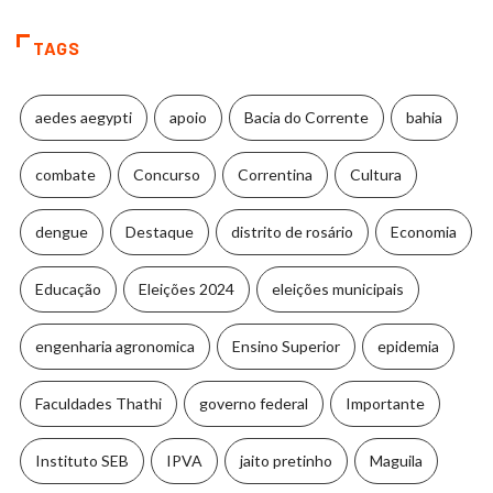
TAGS
aedes aegypti
apoio
Bacia do Corrente
bahia
combate
Concurso
Correntina
Cultura
dengue
Destaque
distrito de rosário
Economia
Educação
Eleições 2024
eleições municipais
engenharia agronomica
Ensino Superior
epidemia
Faculdades Thathi
governo federal
Importante
Instituto SEB
IPVA
jaito pretinho
Maguila