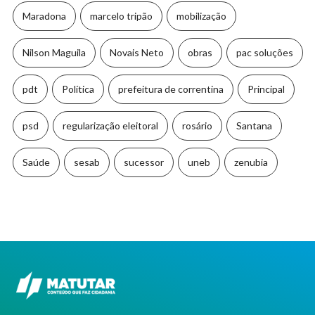
Maradona
marcelo tripão
mobilização
Nilson Maguila
Novais Neto
obras
pac soluções
pdt
Política
prefeitura de correntina
Principal
psd
regularização eleitoral
rosário
Santana
Saúde
sesab
sucessor
uneb
zenubia