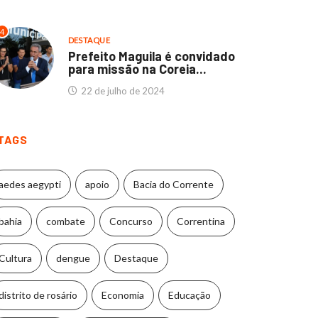
4
DESTAQUE
Prefeito Maguila é convidado
para missão na Coreia...
22 de julho de 2024
TAGS
aedes aegypti
apoio
Bacia do Corrente
bahia
combate
Concurso
Correntina
Cultura
dengue
Destaque
distrito de rosário
Economia
Educação