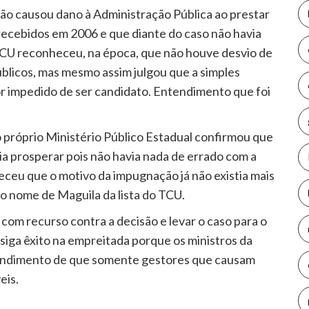
ão causou dano à Administração Pública ao prestar
 recebidos em 2006 e que diante do caso não havia
o TCU reconheceu, na época, que não houve desvio de
úblicos, mas mesmo assim julgou que a simples
or impedido de ser candidato. Entendimento que foi
o próprio Ministério Público Estadual confirmou que
ia prosperar pois não havia nada de errado com a
ceu que o motivo da impugnação já não existia mais
 o nome de Maguila da lista do TCU.
com recurso contra a decisão e levar o caso para o
nsiga êxito na empreitada porque os ministros da
endimento de que somente gestores que causam
eis.