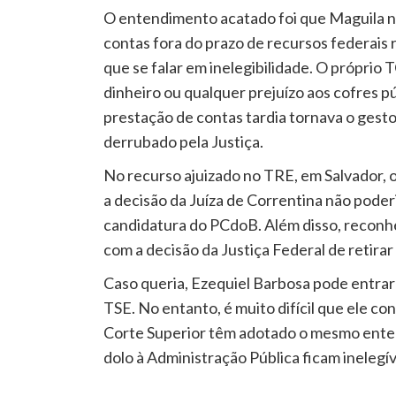
O entendimento acatado foi que Maguila n
contas fora do prazo de recursos federais
que se falar em inelegibilidade. O própri
dinheiro ou qualquer prejuízo aos cofres p
prestação de contas tardia tornava o gest
derrubado pela Justiça.
No recurso ajuizado no TRE, em Salvador, 
a decisão da Juíza de Correntina não poder
candidatura do PCdoB. Além disso, reconhe
com a decisão da Justiça Federal de retirar
Caso queria, Ezequiel Barbosa pode entrar 
TSE. No entanto, é muito difícil que ele co
Corte Superior têm adotado o mesmo ent
dolo à Administração Pública ficam inelegív