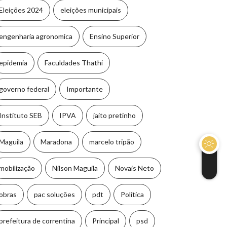
Eleições 2024
eleições municipais
engenharia agronomica
Ensino Superior
epidemia
Faculdades Thathi
governo federal
Importante
Instituto SEB
IPVA
jaito pretinho
Maguila
Maradona
marcelo tripão
mobilização
Nilson Maguila
Novais Neto
obras
pac soluções
pdt
Política
prefeitura de correntina
Principal
psd