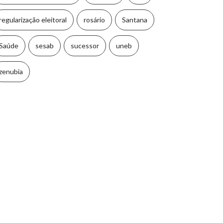
regularização eleitoral
rosário
Santana
Saúde
sesab
sucessor
uneb
zenubia