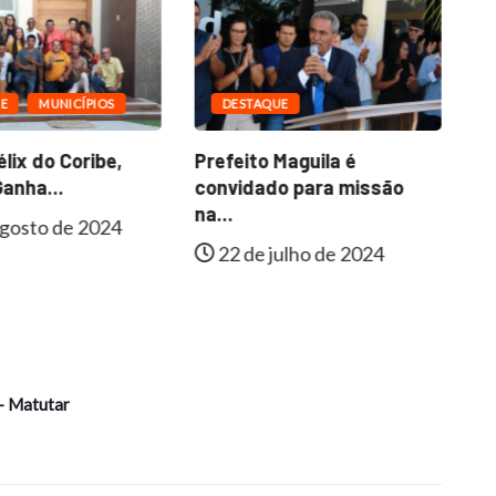
E
MUNICÍPIOS
DESTAQUE
lix do Coribe,
Prefeito Maguila é
Fa
anha...
convidado para missão
In
na...
gosto de 2024
22 de julho de 2024
- Matutar