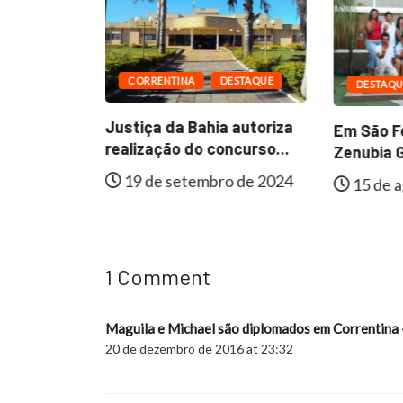
CORRENTINA
DESTAQUE
DESTAQU
ESTAQUE
Justiça da Bahia autoriza
Em São Fé
al de
realização do concurso...
Zenubia G
e
19 de setembro de 2024
15 de a
lmente...
 de 2024
1 Comment
Maguila e Michael são diplomados em Correntina 
20 de dezembro de 2016 at 23:32